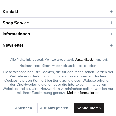
Kontakt
Shop Service
Informationen
Newsletter
* Alle Preise inkl. gesetzl. Mehrwertsteuer zzgl.
Versandkosten
und ggf.
Nachnahmegebühren, wenn nicht anders beschrieben
Diese Website benutzt Cookies, die für den technischen Betrieb der
Cookie-Einstellungen
Links
Newsletter
Widerrufsrecht
Website erforderlich sind und stets gesetzt werden. Andere
Cookies, die den Komfort bei Benutzung dieser Website erhöhen,
Datenschutz
AGB
Impressum
der Direktwerbung dienen oder die Interaktion mit anderen
Websites und sozialen Netzwerken vereinfachen sollen, werden nur
Copyright © Kulturring Schöppingen e.V. 2025 - Alle Rechte vorbehalten
mit Ihrer Zustimmung gesetzt.
Mehr Informationen
Ablehnen
Alle akzeptieren
Konfigurieren