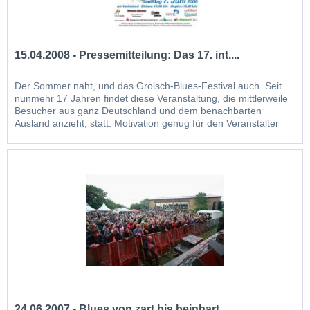
15.04.2008 - Pressemitteilung: Das 17. int....
Der Sommer naht, und das Grolsch-Blues-Festival auch. Seit
nunmehr 17 Jahren findet diese Veranstaltung, die mittlerweile
Besucher aus ganz Deutschland und dem benachbarten
Ausland anzieht, statt. Motivation genug für den Veranstalter
Kulturring Schöppingen e.V. und den M.C. friends of the road
auch in diesem Jahr ein interessantes „Line-Up“ für...
24.06.2007 - Blues von zart bis beinhart