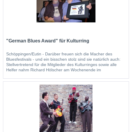
"German Blues Award" für Kulturring
Schöppingen/Eutin - Darüber freuen sich die Macher des
Bluesfestivals - und ein bisschen stolz sind sie natürlich auch:
Stellvertretend für die Mitglieder des Kulturringes sowie alle
Helfer nahm Richard Hölscher am Wochenende im
holsteinischen Eutin den „German Blues Award“ in der
Kategorie „Event national“ entgegen. Unter der Federführung
des Vereins „Baltic Blues“...