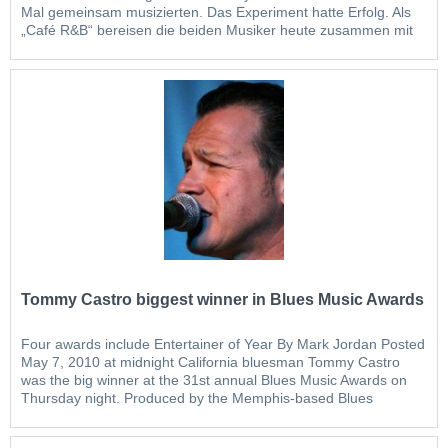
Mal gemeinsam musizierten. Das Experiment hatte Erfolg. Als
„Café R&B“ bereisen die beiden Musiker heute zusammen mit
einer eigenen Band die Bühnen der Welt. Auch das
Schöppinger Publikum darf sich auf den amerikanischen...
Tommy Castro biggest winner in Blues Music Awards
Four awards include Entertainer of Year By Mark Jordan Posted
May 7, 2010 at midnight California bluesman Tommy Castro
was the big winner at the 31st annual Blues Music Awards on
Thursday night. Produced by the Memphis-based Blues
Foundation, the awards are considered the highest honor in the
blues world. The ceremony took place before a packed