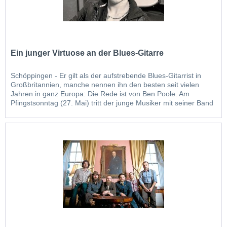
Ein junger Virtuose an der Blues-Gitarre
Schöppingen - Er gilt als der aufstrebende Blues-Gitarrist in
Großbritannien, manche nennen ihn den besten seit vielen
Jahren in ganz Europa: Die Rede ist von Ben Poole. Am
Pfingstsonntag (27. Mai) tritt der junge Musiker mit seiner Band
beim Bluesfestival in Schöppingen auf. Der Brite spielte schon
mit Größen wie Jeff Beck, Gary Moore and...