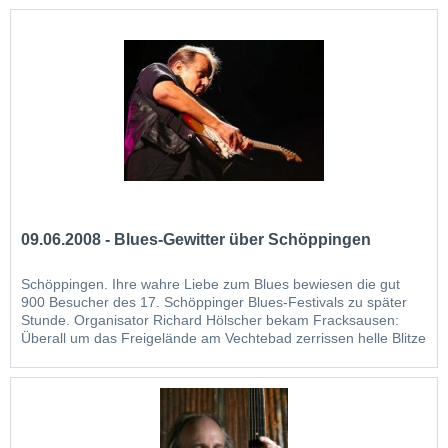
vom Entdecken neuer Kulturen und Menschen“, sagt...
09.06.2008 - Blues-Gewitter über Schöppingen
Schöppingen. Ihre wahre Liebe zum Blues bewiesen die gut
900 Besucher des 17. Schöppinger Blues-Festivals zu später
Stunde. Organisator Richard Hölscher bekam Fracksausen:
Überall um das Freigelände am Vechtebad zerrissen helle Blitze
das tiefdunkle Blau des Nachthimmels: Gewitterwarnung. Und
das genau zu dem Zeitpunkt wo der Headliner...