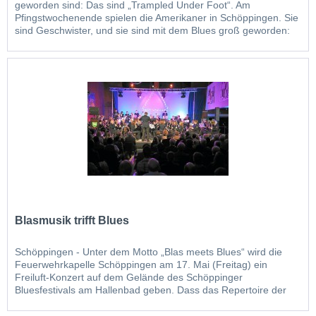
geworden sind: Das sind „Trampled Under Foot“. Am
Pfingstwochenende spielen die Amerikaner in Schöppingen. Sie
sind Geschwister, und sie sind mit dem Blues groß geworden:
Ihre Eltern spielten in lokalen Bands in Kansas City, traten bei
Wettbewerben auf. Bis zur großen...
Blasmusik trifft Blues
Schöppingen - Unter dem Motto „Blas meets Blues“ wird die
Feuerwehrkapelle Schöppingen am 17. Mai (Freitag) ein
Freiluft-Konzert auf dem Gelände des Schöppinger
Bluesfestivals am Hallenbad geben. Dass das Repertoire der
Schöppinger Feuerwehrkapelle bei Weitem nicht ausschließlich
aus Märschen und Polkas besteht, haben die...