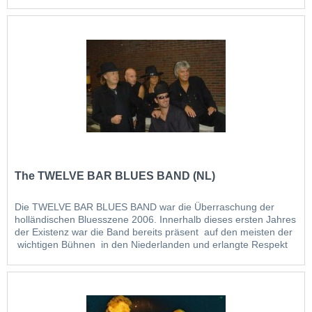
lässt sich der Boogie-Blues-Gitarrist nicht beeindrucken. Als er
deutsche Zeilen in seine...
The TWELVE BAR BLUES BAND (NL)
Die TWELVE BAR BLUES BAND war die Überraschung der
holländischen Bluesszene 2006. Innerhalb dieses ersten Jahres
der Existenz war die Band bereits präsent auf den meisten der
wichtigen Bühnen in den Niederlanden und erlangte Respekt
mit eindrucksvollem "down to earth blues". Die erste CD-
Veröffentlichung der Band: "The Blues Has...