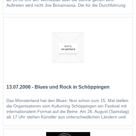
Auftreten wird nicht Joe Bonamassa. Die für die Durchführung
der Konzerttermine in Deutschland zuständige Konzertagentur
"Fabulous" teilte uns mit, dass trotz bestehender,...
13.07.2006 - Blues und Rock in Schöppingen
Das Münsterland hat den Blues: Nun schon zum 15. Mal stellen
die Organisatoren vom Kulturring Schöppingen ein Festival mit
internationalem Format auf die Beine. Am 26. August (Samstag)
ab 17 Uhr stehen Künstler aus unterschiedlichen Ländern und
Stilrichtungen auf der Bühne am Vechtebad. Zum Höhepunkt
avancierte schon im Vorfeld die...