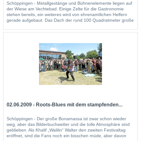
Schöppingen - Metallgestänge und Bühnenelemente liegen auf
der Wiese am Vechtebad. Einige Zelte für die Gastronomie
stehen bereits, ein weiteres wird von ehrenamtlichen Helfern
gerade aufgebaut. Das Dach der rund 100 Quadratmeter große
Bühne, auf der am Wochenende zehn Blues-Bands spielen,
befindet sich erst auf Augenhöhe. Am...
02.06.2009 - Roots-Blues mit dem stampfenden...
Schöppingen - Der große Bonamassa ist zwar schon wieder
weg, aber das Bilderbuchwetter und die tolle Atmosphäre sind
geblieben. Als Khalif „Walilin“ Walter den zweiten Festivaltag
eröffnet, sind die Fans noch ein bisschen müde, aber davon