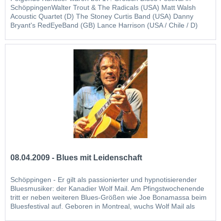
SchöppingenWalter Trout & The Radicals (USA) Matt Walsh
Acoustic Quartet (D) The Stoney Curtis Band (USA) Danny
Bryant's RedEyeBand (GB) Lance Harrison (USA / Chile / D)
Bradley's Circus (NL)
08.04.2009 - Blues mit Leidenschaft
Schöppingen - Er gilt als passionierter und hypnotisierender
Bluesmusiker: der Kanadier Wolf Mail. Am Pfingstwochenende
tritt er neben weiteren Blues-Größen wie Joe Bonamassa beim
Bluesfestival auf. Geboren in Montreal, wuchs Wolf Mail als
reisender Nomade auf. „Meine Inspiration kam immer schon