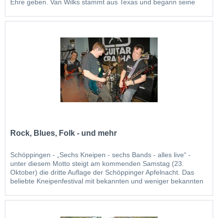
Ehre geben. Van Wilks stammt aus Texas und begann seine
Karriere in Austin. Diese Stadt ist bekannt für ihre große
Gitarristen, Van Wilks gehört zweifelsohne dazu....
Rock, Blues, Folk - und mehr
Schöppingen - „Sechs Kneipen - sechs Bands - alles live“ -
unter diesem Motto steigt am kommenden Samstag (23.
Oktober) die dritte Auflage der Schöppinger Apfelnacht. Das
beliebte Kneipenfestival mit bekannten und weniger bekannten
Bands bildet gleichzeitig den Abschluss der diesjährigen „Ab in
die Mitte“-Aktionen. Von Rock...