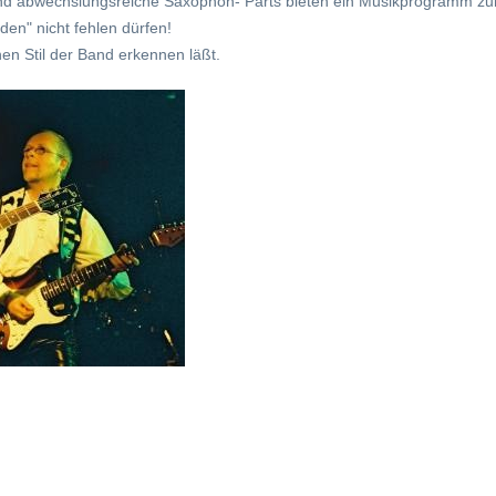
und abwechslungsreiche Saxophon- Parts bieten ein Musikprogramm z
en" nicht fehlen dürfen!
n Stil der Band erkennen läßt.