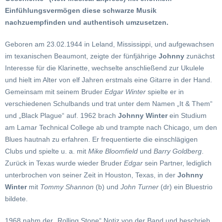
Einfühlungsvermögen diese schwarze Musik
nachzuempfinden und authentisch umzusetzen.
Geboren am 23.02.1944 in Leland, Mississippi, und aufgewachsen
im texanischen Beaumont, zeigte der fünfjährige
Johnny
zunächst
Interesse für die Klarinette, wechselte anschließend zur Ukulele
und hielt im Alter von elf Jahren erstmals eine Gitarre in der Hand.
Gemeinsam mit seinem Bruder
Edgar Winter
spielte er in
verschiedenen Schulbands und trat unter dem Namen „It & Them“
und „Black Plague“ auf. 1962 brach
Johnny Winter
ein Studium
am Lamar Technical College ab und trampte nach Chicago, um den
Blues hautnah zu erfahren. Er frequentierte die einschlägigen
Clubs und spielte u. a. mit
Mike Bloomfield
und
Barry Goldberg
.
Zurück in Texas wurde wieder Bruder
Edgar
sein Partner, lediglich
unterbrochen von seiner Zeit in Houston, Texas, in der
Johnny
Winter
mit
Tommy Shannon
(b) und
John Turner
(dr) ein Bluestrio
bildete.
1968 nahm der „Rolling Stone“ Notiz von der Band und beschrieb