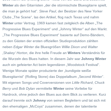
Winter
als den Gitarristen „der die stürmischste Bluesgitarre spielt,
die man je gehört hat“.
Steve Paul
, der Besitzer des New Yorker
Clubs „The Scene“, las den Artikel, flog nach Texas und nahm
Winter
unter Vertrag. 1969 kamen fast zeitgleich die Alben „The
Progressive Blues Experiment“ und „Johnny Winter“ auf den Markt.
„The Progressive Blues Experiment“ basierte auf Demo-Bändern,
zu den Gästen der ersten offiziellen Studioproduktion zählten
neben
Edgar Winter
die Bluesgrößen
Willie Dixon
und
Walter
‚Shakey‘ Horton
, die ihre helle Freude an
Winters
Verständnis für
die Wurzeln des Blues hatten. In diesem Jahr war
Johnny Winter
auch ein gefeierter Act beim legendären „Woodstock Festival“.
Wenige Monate später produzierte der „kundigste weiße
Bluesgitarrist“ (Rolling Stone) das Doppelalbum „Second Winter“.
Mit eigenen Songs und Coverversionen von
Little Richard
,
Chuck
Berry
und
Bob Dylan
vermittelte
Winter
seine Vorliebe für
Hardrock, ohne jedoch den Blues aus dem Blick zu verlieren. Kurz
darauf trennte sich
Johnny
von seinen Begleitern und tat sich mit
den ehemaligen „McCoys“ zusammen, denen der talentierte