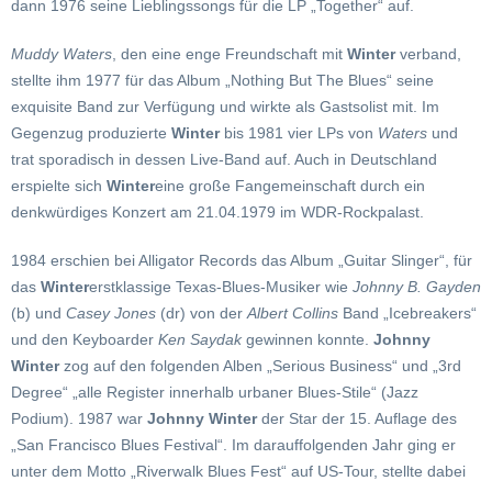
dann 1976 seine Lieblingssongs für die LP „Together“ auf.
Muddy Waters
, den eine enge Freundschaft mit
Winter
verband,
stellte ihm 1977 für das Album „Nothing But The Blues“ seine
exquisite Band zur Verfügung und wirkte als Gastsolist mit. Im
Gegenzug produzierte
Winter
bis 1981 vier LPs von
Waters
und
trat sporadisch in dessen Live-Band auf. Auch in Deutschland
erspielte sich
Winter
eine große Fangemeinschaft durch ein
denkwürdiges Konzert am 21.04.1979 im WDR-Rockpalast.
1984 erschien bei Alligator Records das Album „Guitar Slinger“, für
das
Winter
erstklassige Texas-Blues-Musiker wie
Johnny B. Gayden
(b) und
Casey Jones
(dr) von der
Albert Collins
Band „Icebreakers“
und den Keyboarder
Ken Saydak
gewinnen konnte.
Johnny
Winter
zog auf den folgenden Alben „Serious Business“ und „3rd
Degree“ „alle Register innerhalb urbaner Blues-Stile“ (Jazz
Podium). 1987 war
Johnny Winter
der Star der 15. Auflage des
„San Francisco Blues Festival“. Im darauffolgenden Jahr ging er
unter dem Motto „Riverwalk Blues Fest“ auf US-Tour, stellte dabei