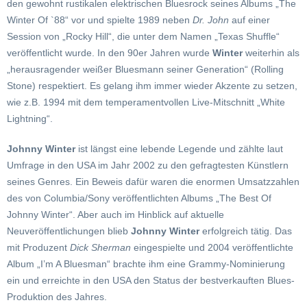
den gewohnt rustikalen elektrischen Bluesrock seines Albums „The
Winter Of `88“ vor und spielte 1989 neben
Dr. John
auf einer
Session von „Rocky Hill“, die unter dem Namen „Texas Shuffle“
veröffentlicht wurde. In den 90er Jahren wurde
Winter
weiterhin als
„herausragender weißer Bluesmann seiner Generation“ (Rolling
Stone) respektiert. Es gelang ihm immer wieder Akzente zu setzen,
wie z.B. 1994 mit dem temperamentvollen Live-Mitschnitt „White
Lightning“.
Johnny Winter
ist längst eine lebende Legende und zählte laut
Umfrage in den USA im Jahr 2002 zu den gefragtesten Künstlern
seines Genres. Ein Beweis dafür waren die enormen Umsatzzahlen
des von Columbia/Sony veröffentlichten Albums „The Best Of
Johnny Winter“. Aber auch im Hinblick auf aktuelle
Neuveröffentlichungen blieb
Johnny Winter
erfolgreich tätig. Das
mit Produzent
Dick Sherman
eingespielte und 2004 veröffentlichte
Album „I’m A Bluesman“ brachte ihm eine Grammy-Nominierung
ein und erreichte in den USA den Status der bestverkauften Blues-
Produktion des Jahres.