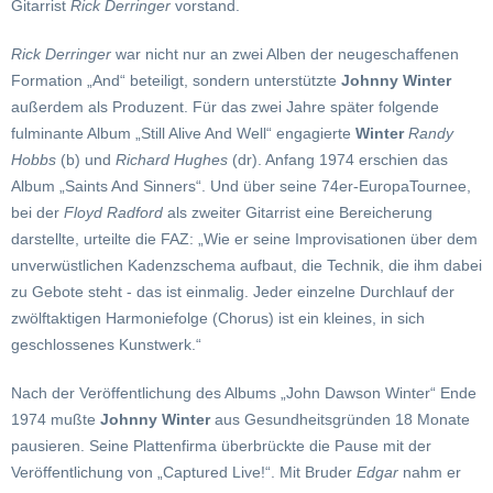
Gitarrist
Rick Derringer
vorstand.
Rick
Derringer
war nicht nur an zwei Alben der neugeschaffenen
Formation „And“ beteiligt, sondern unterstützte
Johnny Winter
außerdem als Produzent. Für das zwei Jahre später folgende
fulminante Album „Still Alive And Well“ engagierte
Winter
Randy
Hobbs
(b) und
Richard Hughes
(dr). Anfang 1974 erschien das
Album „Saints And Sinners“. Und über seine 74er-EuropaTournee,
bei der
Floyd Radford
als zweiter Gitarrist eine Bereicherung
darstellte, urteilte die FAZ: „Wie er seine Improvisationen über dem
unverwüstlichen Kadenzschema aufbaut, die Technik, die ihm dabei
zu Gebote steht - das ist einmalig. Jeder einzelne Durchlauf der
zwölftaktigen Harmoniefolge (Chorus) ist ein kleines, in sich
geschlossenes Kunstwerk.“
Nach der Veröffentlichung des Albums „John Dawson Winter“ Ende
1974 mußte
Johnny Winter
aus Gesundheitsgründen 18 Monate
pausieren. Seine Plattenfirma überbrückte die Pause mit der
Veröffentlichung von „Captured Live!“. Mit Bruder
Edgar
nahm er